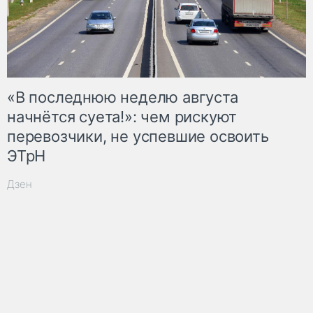
«В последнюю неделю августа
начнётся суета!»: чем рискуют
перевозчики, не успевшие освоить
ЭТрН
Дзен