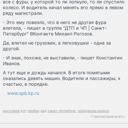
все с фуры, у которой то ли лопнуло, то ли спустило
колесо. И водитель начал менять его прямо в левом
ряду магистрали.
- Это ему повезло, что в него не другая фура
влетела, - пишет в группе "ДТП и ЧП | Санкт-
Петербург" ВКонтакте Михаил Рогозов.
Да, влетел не грузовик, а легковушки - одна за
другой.
- И знак, похоже, не выставили, - пишет Константин
Иванов.
А тут еще и дождь начался. В итоге помятыми
оказались девять машин. Водители и пассажиры, к
счастью, в порядке.
www.spb.kp.ru
массовое дтп
пробки
кад
санкт-петербург
лопнувшее колесо
7 просмотров всего.