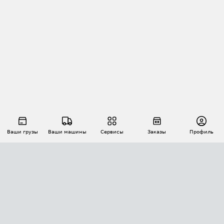
Ваши грузы
Ваши машины
Сервисы
Заказы
Профиль
АВТОМАТИЗАЦИЯ ПЕРЕВОЗОК
Площадки
Заказы
Торги
Тендеры
АТИ-Доки
GPS-мониторинг
АТИ Мессенджер
Цепочки грузов