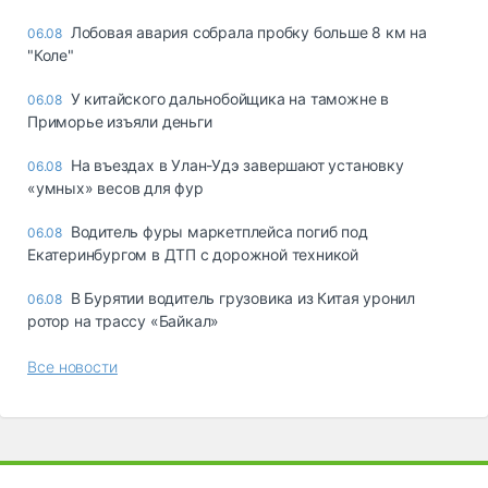
Лобовая авария собрала пробку больше 8 км на
06.08
"Коле"
У китайского дальнобойщика на таможне в
06.08
Приморье изъяли деньги
Ha въeздax в Улaн-Удэ зaвepшaют ycтaнoвкy
06.08
«yмныx» вecoв для фyp
Водитель фуры маркетплейса погиб под
06.08
Екатеринбургом в ДТП с дорожной техникой
В Бурятии водитель грузовика из Китая уронил
06.08
ротор на трассу «Байкал»
Все новости