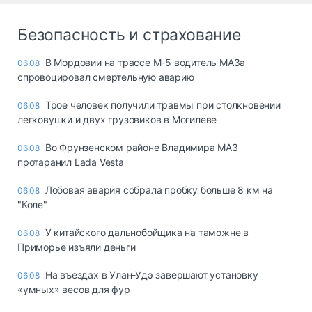
Безопасность и страхование
В Мордовии на трассе М-5 водитель МАЗа
06.08
спровоцировал смертельную аварию
Трое человек получили травмы при столкновении
06.08
легковушки и двух грузовиков в Могилеве
Во Фрунзенском районе Владимира МАЗ
06.08
протаранил Lada Vesta
Лобовая авария собрала пробку больше 8 км на
06.08
"Коле"
У китайского дальнобойщика на таможне в
06.08
Приморье изъяли деньги
Ha въeздax в Улaн-Удэ зaвepшaют ycтaнoвкy
06.08
«yмныx» вecoв для фyp