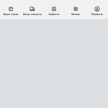
Ваши грузы
Ваши машины
Сервисы
Заказы
Профиль
АВТОМАТИЗАЦИЯ ПЕРЕВОЗОК
Площадки
Заказы
Торги
Тендеры
АТИ-Доки
GPS-мониторинг
АТИ Мессенджер
Цепочки грузов
API ATI.SU
ПОЛЕЗНОЕ
Расчет расстояний
БЕЗОПАСНОСТЬ
Академия ATI.SU
ATI.SU о безопасности
Звезды ATI.SU на вашем сайте
КОНТАКТЫ И ТАРИФЫ
Памятка по проверке контрагентов
Индекс ATI.SU FTL РФ
О системе ATI.SU
Светофор+
Средние ставки
ИНФОРМАЦИЯ