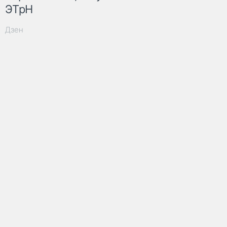
ЭТрН
Дзен