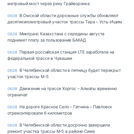
метровый мост через реку Грайворонка
В Омской области дорожные службы обновляют
06.08
десятикилометровый участок трассы Тара – Усть-Ишим
Минтранс Казахстана с середины августа
06.08
поднимет плату за пользование БАКАД
Первая российская станция LTE заработала на
06.08
федеральной трассе в Чувашии
В Челябинской области в пятницу будет перекрыт
06.08
участок трассы М-5
Движение на трассе Хоргос – Алматы временно
06.08
ограничат
На дороге Красное Село – Гатчина – Павловск
06.08
отремонтировали 6 километров
В Челябинской области досрочно завершили
06.08
ремонт участка трассы М‑5 в районе Сима