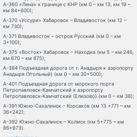
А-360 «Лена» к границе с КНР (км 0 – км 13, км 19 –
км 84+600);
А-370 «Уссури» Хабаровск – Владивосток (км 12 –
км 730);
А-371 Владивосток – остров Русский (км 0 – км
3+100);
А-375 «Восток» Хабаровск – Находка (км 5 – км 246,
км 670 – км 675);
А-384 Подъездная дорога от г. Анадыря к аэропорту
Анадыря (Угольный) (км 0 – км 30+500);
А-401 Подъездная дорога от морского порта
Петропавловск-Камчатский к аэропорту
Петропавловск-Камчатский (Елизово) (км 0 – км 38);
А-391 Южно-Сахалинск – Корсаков (км 13 +771 – км
36+242);
А-392 Южно-Сахалинск – Холмск (км 5+775 – км
86+873).