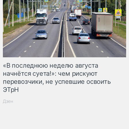
«В последнюю неделю августа
начнётся суета!»: чем рискуют
перевозчики, не успевшие освоить
ЭТрН
Дзен