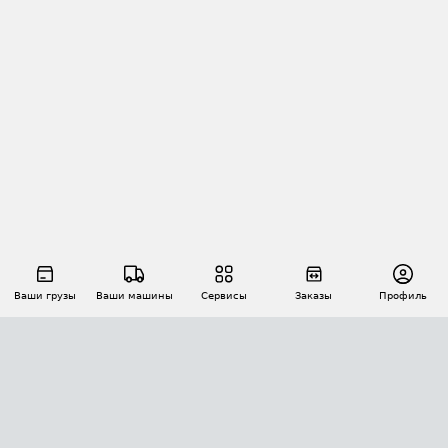
Ваши грузы
Ваши машины
Сервисы
Заказы
Профиль
АВТОМАТИЗАЦИЯ ПЕРЕВОЗОК
Площадки
Заказы
Торги
Тендеры
АТИ-Доки