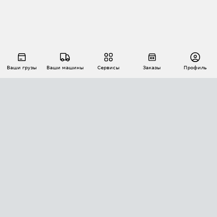
Ваши грузы
Ваши машины
Сервисы
Заказы
Профиль
АВТОМАТИЗАЦИЯ ПЕРЕВОЗОК
Площадки
Заказы
Торги
Тендеры
АТИ-Доки
GPS-мониторинг
АТИ Мессенджер
Цепочки грузов
API ATI.SU
ПОЛЕЗНОЕ
Расчет расстояний
БЕЗОПАСНОСТЬ
Академия ATI.SU