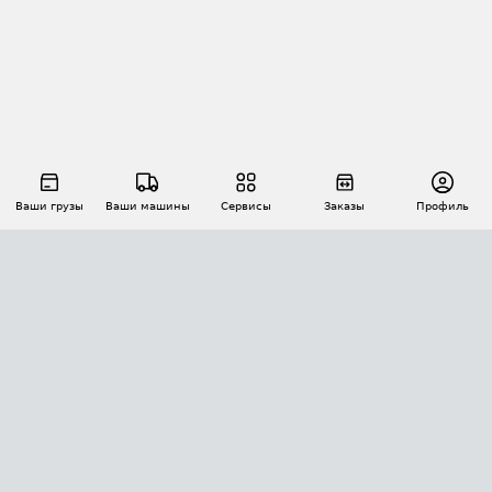
Ваши грузы
Ваши машины
Сервисы
Заказы
Профиль
АВТОМАТИЗАЦИЯ ПЕРЕВОЗОК
Площадки
Заказы
Торги
Тендеры
АТИ-Доки
GPS-мониторинг
АТИ Мессенджер
Цепочки грузов
API ATI.SU
ПОЛЕЗНОЕ