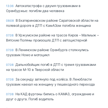
Автокатастрофа с двумя грузовиками в
13:36
Оренбуржье: погибли два человека
В Екатериновском районе Саратовской области на
08:08
полевой дороге в ДТП с КамАЗом погибла женщина
В Уржумском районе на трассе Киров – Малмыж –
07.08
Вятские Поляны произошло ДТП с автоцистерной
В Ленинском районе Оренбурга столкнулись
07.08
грузовик Howo и мотоцикл
Дальнобойщик погиб в ДТП с тремя грузовиками
07.08
на трассе М-10 в Тверской области
За секунду затянуло под колёса. В Ленобласти
07.08
грузовик наехал на женщину у пешеходного перехода
На КАД фургоны бились о КАМАЗ, ограждение и
07.08
друг о друга. Погиб водитель