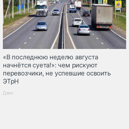
«В последнюю неделю августа
начнётся суета!»: чем рискуют
перевозчики, не успевшие освоить
ЭТрН
Дзен