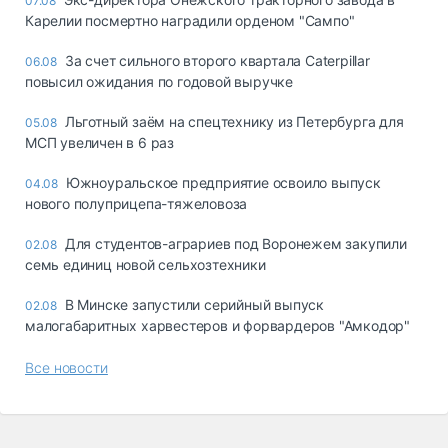
07.08
Карелии посмертно наградили орденом "Сампо"
За счет сильного второго квартала Caterpillar
06.08
повысил ожидания по годовой выручке
Льготный заём на спецтехнику из Петербурга для
05.08
МСП увеличен в 6 раз
Южноуральское предприятие освоило выпуск
04.08
нового полуприцепа-тяжеловоза
Для студентов-аграриев под Воронежем закупили
02.08
семь единиц новой сельхозтехники
В Минске запустили серийный выпуск
02.08
малогабаритных харвестеров и форвардеров "Амкодор"
Все новости