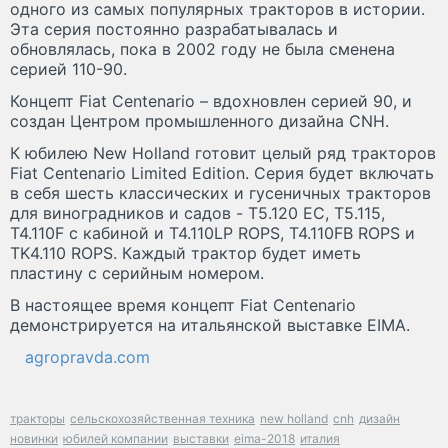
одного из самых популярных тракторов в истории.
Эта серия постоянно разрабатывалась и
обновлялась, пока в 2002 году не была сменена
серией 110-90.
Концепт Fiat Centenario – вдохновлен серией 90, и
создан Центром промышленного дизайна CNH.
К юбилею New Holland готовит целый ряд тракторов
Fiat Centenario Limited Edition. Серия будет включать
в себя шесть классических и гусеничных тракторов
для виноградников и садов - T5.120 EC, T5.115,
T4.110F с кабиной и T4.110LP ROPS, T4.110FB ROPS и
TK4.110 ROPS. Каждый трактор будет иметь
пластину с серийным номером.
В настоящее время концепт Fiat Centenario
демонстрируется на итальянской выставке EIMA.
agropravda.com
тракторы
сельскохозяйственная техника
new holland
cnh
дизайн
новинки
юбилей компании
выставки
eima-2018
италия