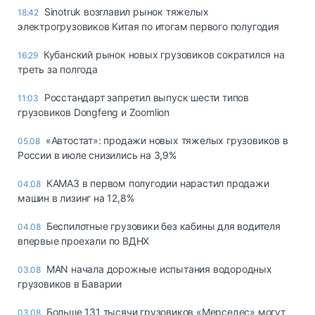
Sinotruk возглавил рынок тяжелых
18:42
электрогрузовиков Китая по итогам первого полугодия
Кубанский рынок новых грузовиков сократился на
16:29
треть за полгода
Росстандарт запретил выпуск шести типов
11:03
грузовиков Dongfeng и Zoomlion
«Автостат»: продажи новых тяжелых грузовиков в
05.08
России в июле снизились на 3,9%
КАМАЗ в первом полугодии нарастил продажи
04.08
машин в лизинг на 12,8%
Беспилотные грузовики без кабины для водителя
04.08
впервые проехали по ВДНХ
MAN начала дорожные испытания водородных
03.08
грузовиков в Баварии
Больше 131 тысячи грузовиков «Мерседес» могут
03.08