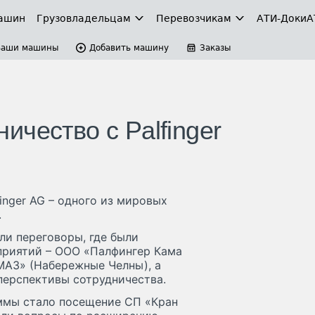
ашин
Грузовладельцам
Перевозчикам
АТИ-Доки
А
Ваши машины
Добавить машину
Заказы
чество с Palfinger
inger AG – одного из мировых
.
ли переговоры, где были
приятий – ООО «Палфингер Кама
МАЗ» (Набережные Челны), а
перспективы сотрудничества.
ммы стало посещение СП «Кран