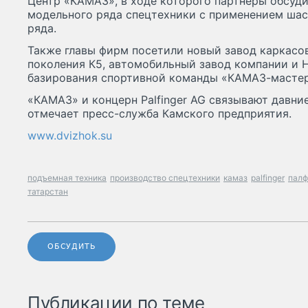
Центр «КАМАЗ», в ходе которого партнеры обсуд
модельного ряда спецтехники с применением ша
ряда.
Также главы фирм посетили новый завод каркасо
поколения К5, автомобильный завод компании и 
базирования спортивной команды «КАМАЗ-мастер
«КАМАЗ» и концерн Palfinger AG связывают давни
отмечает пресс-служба Камского предприятия.
www.dvizhok.su
подъемная техника
производство спецтехники
камаз
palfinger
палф
татарстан
ОБСУДИТЬ
Публикации по теме