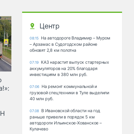
Центр
На автодороге Владимир – Муром
08:15
– Арзамас в Судогодском районе
обновят 2,8 км полотна
КАЗ нарастит выпуск стартерных
07:19
аккумуляторов на 20% благодаря
инвестициям в 380 млн руб.
ю
На ремонт коммунальной и
!»:
07:06
грузовой спецтехники в Туле выделили
40 млн руб.
В Ивановской области на год
07.08
рН
раньше привели в порядок 5 км
автодороги Ильинское-Хованское –
Кулачево