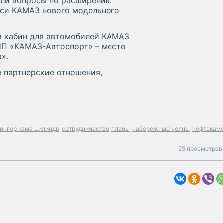
или вопросы по расширению
сси КАМАЗ нового модельного
в кабин для автомобилей КАМАЗ
НП «КАМАЗ-Автоспорт» – место
».
е партнерские отношения,
ингер кама цилиндр
сотрудничество
планы
набережные челны
нефтекам
25 просмотров 