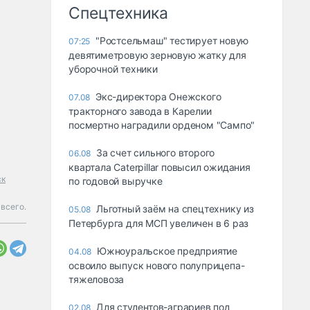
Спецтехника
"Ростсельмаш" тестирует новую
07:25
девятиметровую зерновую жатку для
уборочной техники
Экс-директора Онежского
07.08
тракторного завода в Карелии
посмертно наградили орденом "Сампо"
За счет сильного второго
06.08
квартала Caterpillar повысил ожидания
ск
по годовой выручке
всего.
Льготный заём на спецтехнику из
05.08
Петербурга для МСП увеличен в 6 раз
Южноуральское предприятие
04.08
освоило выпуск нового полуприцепа-
тяжеловоза
Для студентов-аграриев под
02.08