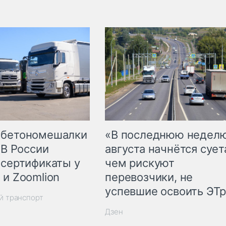
 бетономешалки
«В последнюю недел
 В России
августа начнётся суета
 сертификаты у
чем рискуют
 и Zoomlion
перевозчики, не
успевшие освоить ЭТ
й транспорт
Дзен