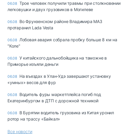
Трое человек получили травмы при столкновении
06.08
легковушки и двух грузовиков в Могилеве
Во Фрунзенском районе Владимира МАЗ
06.08
протаранил Lada Vesta
Лобовая авария собрала пробку больше 8 км на
06.08
"Коле"
У китайского дальнобойщика на таможне в
06.08
Приморье изъяли деньги
Ha въeздax в Улaн-Удэ зaвepшaют ycтaнoвкy
06.08
«yмныx» вecoв для фyp
Водитель фуры маркетплейса погиб под
06.08
Екатеринбургом в ДТП с дорожной техникой
В Бурятии водитель грузовика из Китая уронил
06.08
ротор на трассу «Байкал»
Все новости