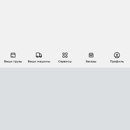
Ваши грузы
Ваши машины
Сервисы
Заказы
Профиль
АВТОМАТИЗАЦИЯ ПЕРЕВОЗОК
Площадки
Заказы
Торги
Тендеры
АТИ-Доки
GPS-мониторинг
АТИ Мессенджер
Цепочки грузов
API ATI.SU
ПОЛЕЗНОЕ