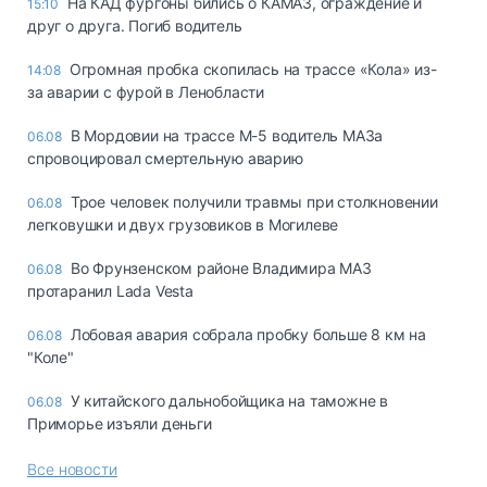
На КАД фургоны бились о КАМАЗ, ограждение и
15:10
друг о друга. Погиб водитель
Огромная пробка скопилась на трассе «Кола» из-
14:08
за аварии с фурой в Ленобласти
В Мордовии на трассе М-5 водитель МАЗа
06.08
спровоцировал смертельную аварию
Трое человек получили травмы при столкновении
06.08
легковушки и двух грузовиков в Могилеве
Во Фрунзенском районе Владимира МАЗ
06.08
протаранил Lada Vesta
Лобовая авария собрала пробку больше 8 км на
06.08
"Коле"
У китайского дальнобойщика на таможне в
06.08
Приморье изъяли деньги
Все новости