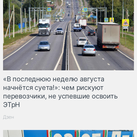
«В последнюю неделю августа
начнётся суета!»: чем рискуют
перевозчики, не успевшие освоить
ЭТрН
Дзен