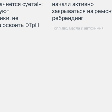
начали активно
ачнётся суета!»:
закрываться на ремон
куют
ребрендинг
ики, не
 освоить ЭТрН
Топливо, масла и автохимия