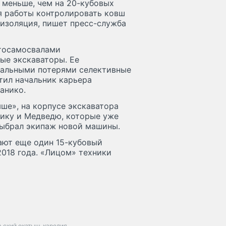
 меньше, чем на 20-кубовых
я работы контролировать ковш
оизоляция, пишет пресс-служба
втосамосвалами
ые экскаваторы. Ее
мальными потерями селективные
етил начальник карьера
анико.
ше», на корпусе экскаватора
нику и Медведю, которые уже
выбрал экипаж новой машины.
ают еще один 15-кубовый
2018 года. «Лицом» техники
ьский окатыш
карелия