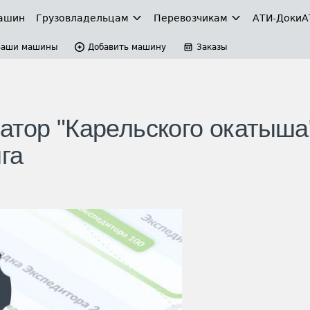
ашин
Грузовладельцам
Перевозчикам
АТИ-Доки
А
Ваши машины
Добавить машину
Заказы
атор "Карельского окатыша
га