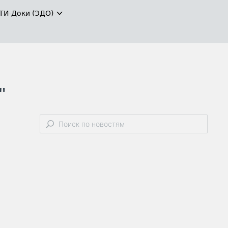
ТИ-Доки (ЭДО)
"