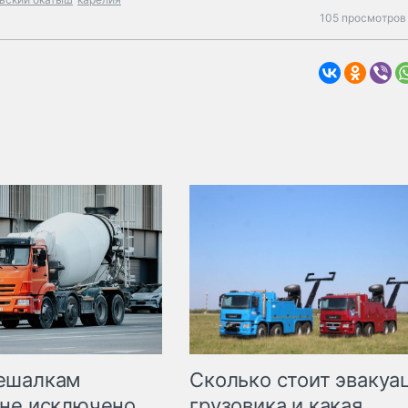
105 просмотров 
Сколько стоит эвакуа
ешалкам
грузовика и какая
не исключено