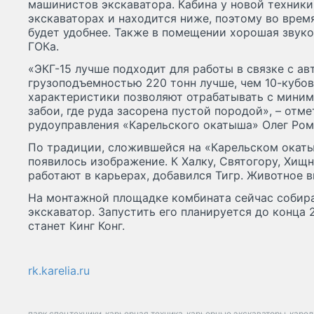
машинистов экскаватора. Кабина у новой техники
экскаваторах и находится ниже, поэтому во врем
будет удобнее. Также в помещении хорошая звук
ГОКа.
«ЭКГ-15 лучше подходит для работы в связке с а
грузоподъемностью 220 тонн лучше, чем 10-кубов
характеристики позволяют отрабатывать с мини
забои, где руда засорена пустой породой», – отм
рудоуправления «Карельского окатыша» Олег Ром
По традиции, сложившейся на «Карельском окаты
появилось изображение. К Халку, Святогору, Хищ
работают в карьерах, добавился Тигр. Животное 
На монтажной площадке комбината сейчас собир
экскаватор. Запустить его планируется до конца 
станет Кинг Конг.
rk.karelia.ru
парк спецтехники
карьерная техника
карьерные экскаваторы
карел