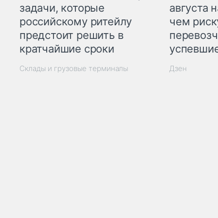
задачи, которые
августа н
российскому ритейлу
чем рис
предстоит решить в
перевозч
кратчайшие сроки
успевшие
Склады и грузовые терминалы
Дзен