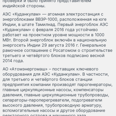
проверки и было принято представителем
индийской стороны.
АЭС «Куданкулам» — атомная электростанция с
энергоблоками ВВЭР-1000, расположенная на юге
Индии, в штате Тамилнад. Первый энергоблок АЭС
«Куданкулам» с февраля 2016 года устойчиво
работает на проектном уровне мощности в 1000
МВт. Второй энергоблок включён в национальную
энергосеть Индии 29 августа 2016 г. Генеральное
рамочное соглашение с Росатомом о строительстве
третьего и четвёртого блоков подписано весной
2014 года.
АО «Атомэнергомаш» – поставщик ключевого
оборудования для АЭС «Куданкулам». В частности,
для третьего и четвёртого блоков станции
предприятия компании производят парогенераторы,
главные циркуляционные насосы, компенсаторы
давления, главные циркуляционные трубопроводы,
сепараторы-пароперегреватели, подогреватели
высокого давления, трубопроводную арматуру,
вспомогательные насосы и другое оборудование
реакторного острова и машинного зала.