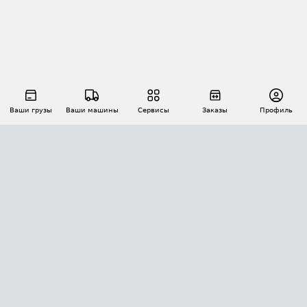
Ваши грузы
Ваши машины
Сервисы
Заказы
Профиль
АВТОМАТИЗАЦИЯ ПЕРЕВОЗОК
Площадки
Заказы
Торги
Тендеры
АТИ-Доки
GPS-мониторинг
АТИ Мессенджер
Цепочки грузов
API ATI.SU
ПОЛЕЗНОЕ
Расчет расстояний
БЕЗОПАСНОСТЬ