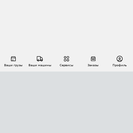
Ваши грузы
Ваши машины
Сервисы
Заказы
Профиль
АВТОМАТИЗАЦИЯ ПЕРЕВОЗОК
Площадки
Заказы
Торги
Тендеры
АТИ-Доки
GPS-мониторинг
АТИ Мессенджер
Цепочки грузов
API ATI.SU