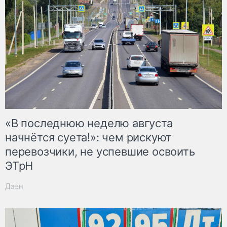
«В последнюю неделю августа
начнётся суета!»: чем рискуют
перевозчики, не успевшие освоить
ЭТрН
Дзен