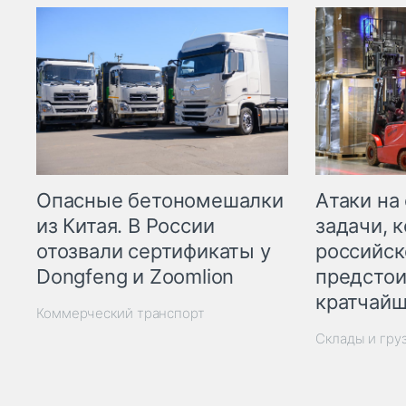
Опасные бетономешалки
Атаки на
из Китая. В России
задачи, 
отозвали сертификаты у
российск
Dongfeng и Zoomlion
предстои
кратчайш
Коммерческий транспорт
Склады и гру