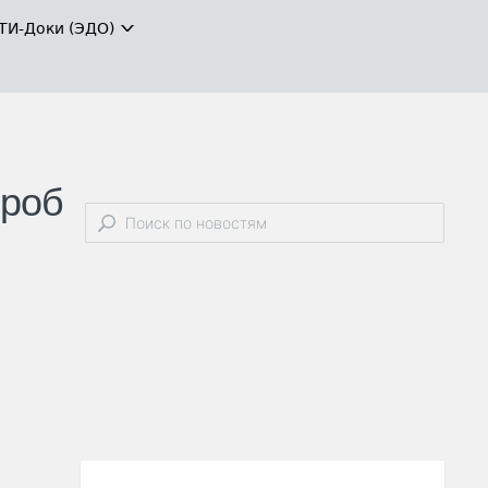
ТИ-Доки (ЭДО)
гроб