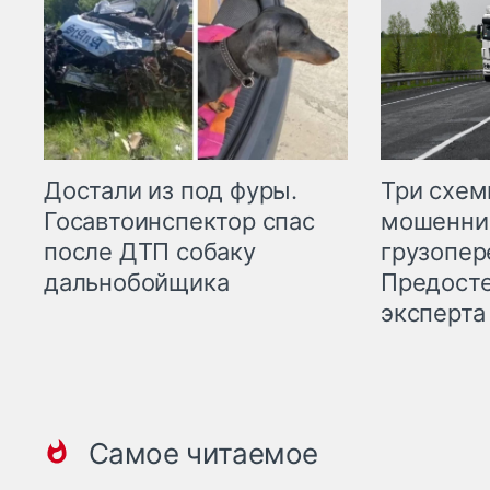
Три схе
Достали из под фуры.
мошенни
Госавтоинспектор спас
грузопер
после ДТП собаку
Предост
дальнобойщика
эксперта
Самое читаемое