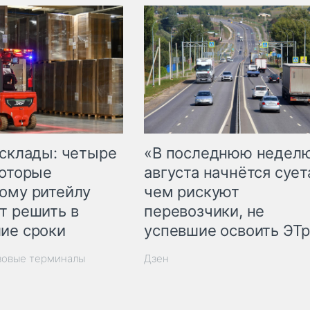
 склады: четыре
«В последнюю недел
которые
августа начнётся суета
ому ритейлу
чем рискуют
т решить в
перевозчики, не
ие сроки
успевшие освоить ЭТ
зовые терминалы
Дзен