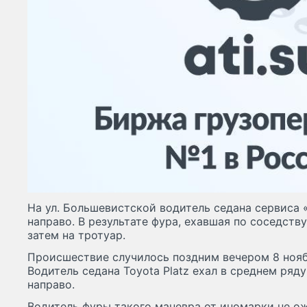
На ул. Большевистской водитель седана сервиса 
направо. В результате фура, ехавшая по соседству
затем на тротуар.
Происшествие случилось поздним вечером 8 нояб
Водитель седана Toyota Platz ехал в среднем ряд
направо.
Водитель фуры такого маневра от иномарки не о