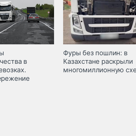
мы
Фуры без пошлин: в
чества в
Казахстане раскрыли
евозках.
многомиллионную сх
ережение