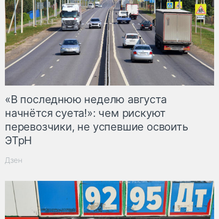
«В последнюю неделю августа
начнётся суета!»: чем рискуют
перевозчики, не успевшие освоить
ЭТрН
Дзен