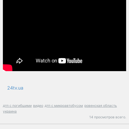
24tv.ua
дтп с погибшими
видео
дтп с микроавтобусом
ровенская область
украина
14 просмотров всего.