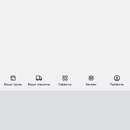
Ваши грузы
Ваши машины
Сервисы
Заказы
Профиль
АВТОМАТИЗАЦИЯ ПЕРЕВОЗОК
Площадки
Заказы
Торги
Тендеры
АТИ-Доки