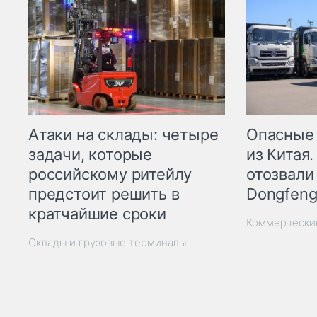
Опасные
Атаки на склады: четыре
из Китая.
задачи, которые
отозвали
российскому ритейлу
Dongfeng
предстоит решить в
кратчайшие сроки
Коммерчески
Склады и грузовые терминалы