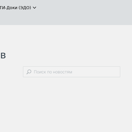
ТИ-Доки (ЭДО)
 в