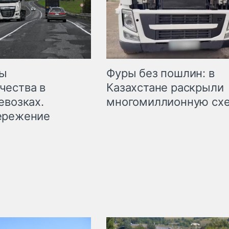
мы
Фуры без пошлин: в
чества в
Казахстане раскрыли
евозках.
многомиллионную сх
ережение