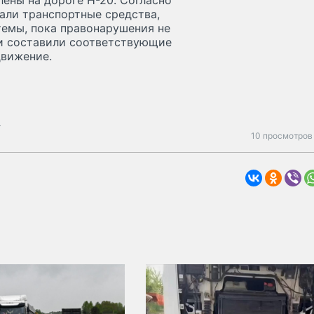
ены на дороге Н-20. Согласно
али транспортные средства,
темы, пока правонарушения не
и и составили соответствующие
движение.
а
10 просмотров 