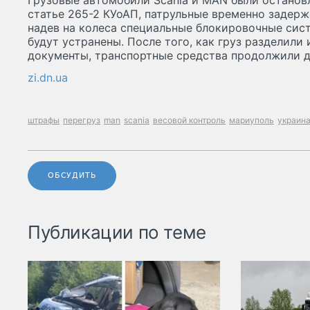
Грузовые автомобили Scania и MAN были остановл
статье 265-2 КУоАП, патрульные временно задерж
надев на колеса специальные блокировочные сис
будут устранены. После того, как груз разделил
документы, транспортные средства продолжили 
zi.dn.ua
штрафы
перегруз
man
scania
весовой контроль
мариуполь
украин
ОБСУДИТЬ
Публикации по теме