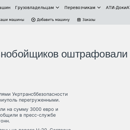
ашин
Грузовладельцам
Перевозчикам
АТИ-Доки
А
Ваши машины
Добавить машину
Заказы
льнобойщиков оштрафовали
лями Укртрансббезопасности
риуполь перегруженными.
ли на сумму 3000 евро и
ообщили в пресс-службе
онн.