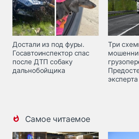
Три схе
Достали из под фуры.
мошенни
Госавтоинспектор спас
грузопер
после ДТП собаку
Предост
дальнобойщика
эксперта
Самое читаемое