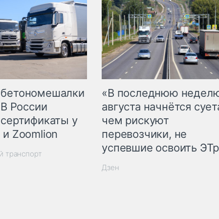
 бетономешалки
«В последнюю недел
 В России
августа начнётся суета
 сертификаты у
чем рискуют
 и Zoomlion
перевозчики, не
успевшие освоить ЭТ
й транспорт
Дзен