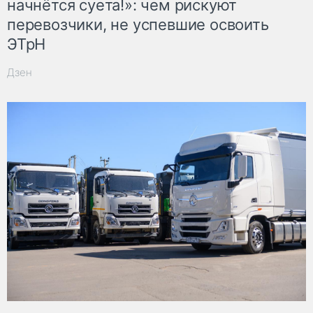
начнётся суета!»: чем рискуют
перевозчики, не успевшие освоить
ЭТрН
Дзен