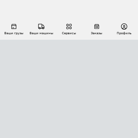
Ваши грузы
Ваши машины
Сервисы
Заказы
Профиль
АВТОМАТИЗАЦИЯ ПЕРЕВОЗОК
Площадки
Заказы
Торги
Тендеры
АТИ-Доки
GPS-мониторинг
АТИ Мессенджер
Цепочки грузов
API ATI.SU
ПОЛЕЗНОЕ
Расчет расстояний
БЕЗОПАСНОСТЬ
Академия ATI.SU
ATI.SU о безопасности
Звезды ATI.SU на вашем сайте
КОНТАКТЫ И ТАРИФЫ