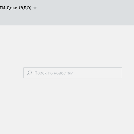
ТИ-Доки (ЭДО)
е