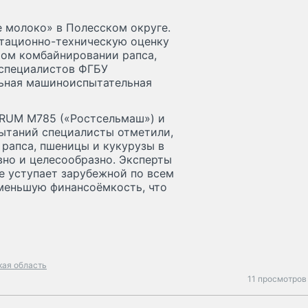
 молоко» в Полесском округе.
атационно-техническую оценку
ом комбайнировании рапса,
 специалистов ФГБУ
льная машиноиспытательная
ORUM M785 («Ростсельмаш») и
пытаний специалисты отметили,
 рапса, пшеницы и кукурузы в
но и целесообразно. Эксперты
е уступает зарубежной по всем
 меньшую финансоёмкость, что
кая область
11 просмотров