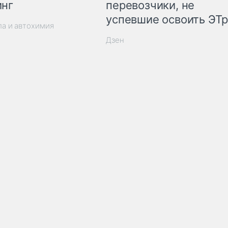
инг
перевозчики, не
успевшие освоить ЭТ
ла и автохимия
Дзен