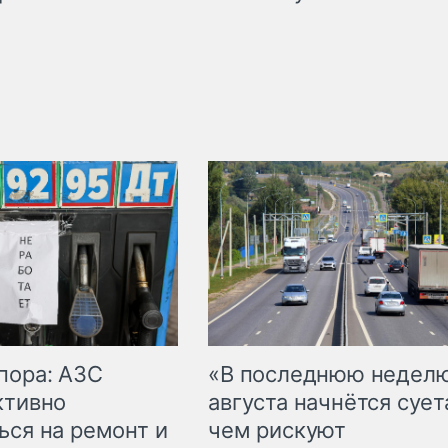
пора: АЗС
«В последнюю недел
ктивно
августа начнётся суета
ься на ремонт и
чем рискуют