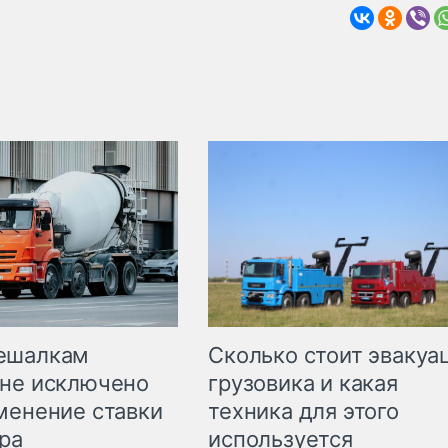
Сколько стоит эвакуа
ешалкам
грузовика и какая
не исключено
техника для этого
менение ставки
используется
ра