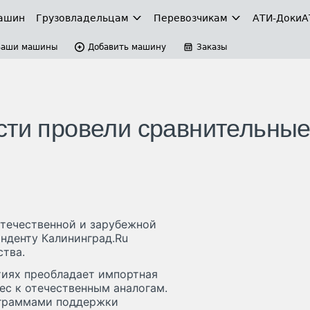
ашин
Грузовладельцам
Перевозчикам
АТИ-Доки
А
Ваши машины
Добавить машину
Заказы
сти провели сравнительны
отечественной и зарубежной
нденту Калининград.Ru
ства.
тиях преобладает импортная
ес к отечественным аналогам.
ограммами поддержки