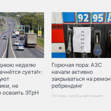
Горючая пора: АЗС
еднюю неделю
начали активно
ачнётся суета!»:
закрываться на ремон
куют
ребрендинг
ики, не
 освоить ЭТрН
Топливо, масла и автохимия