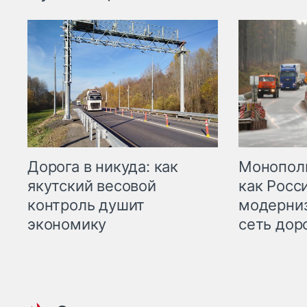
Дорога в никуда: как
Монополи
якутский весовой
как Росс
контроль душит
модерни
экономику
сеть дор