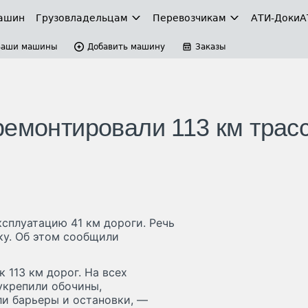
ашин
Грузовладельцам
Перевозчикам
АТИ-Доки
А
Ваши машины
Добавить машину
Заказы
ремонтировали 113 км трас
ксплуатацию 41 км дороги. Речь
ку. Об этом сообщили
 113 км дорог. На всех
укрепили обочины,
и барьеры и остановки, —