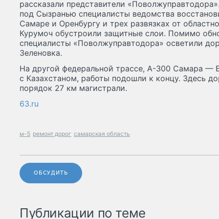
рассказали представители «Поволжуправтодора»
под Сызранью специалисты ведомства восстанови
Самаре и Оренбургу и трех развязках от областн
Курумоч обустроили защитные слои. Помимо обн
специалисты «Поволжуправтодора» осветили дор
Зеленовка.
На другой федеральной трассе, А-300 Самара — 
с Казахстаном, работы подошли к концу. Здесь д
порядок 27 км магистрали.
63.ru
м-5
ремонт дорог
самарская область
ОБСУДИТЬ
Публикации по теме