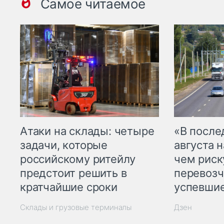
Самое читаемое
Атаки на склады: четыре
«В посл
задачи, которые
августа н
российскому ритейлу
чем рис
предстоит решить в
перевозч
кратчайшие сроки
успевшие
Склады и грузовые терминалы
Дзен