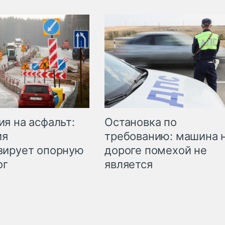
Остановка по
я на асфальт:
требованию: машина 
ия
дороге помехой не
зирует опорную
является
ог