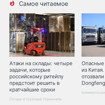
Самое читаемое
Опасные
Атаки на склады: четыре
из Китая.
задачи, которые
отозвали
российскому ритейлу
Dongfeng
предстоит решить в
кратчайшие сроки
Коммерчески
Склады и грузовые терминалы