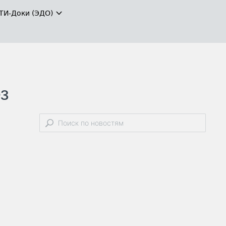
ТИ-Доки (ЭДО)
з