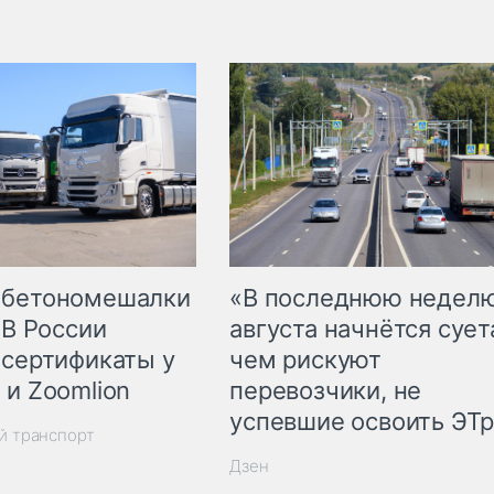
 бетономешалки
«В последнюю недел
 В России
августа начнётся суета
 сертификаты у
чем рискуют
 и Zoomlion
перевозчики, не
успевшие освоить ЭТ
й транспорт
Дзен