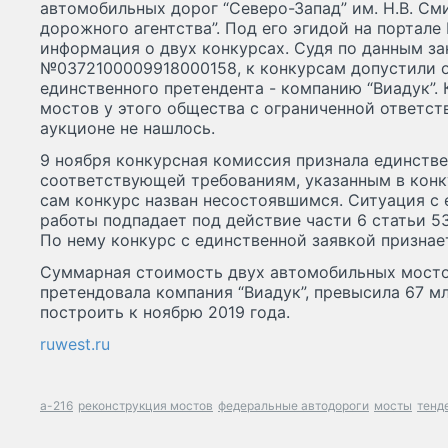
автомобильных дорог “Северо-Запад” им. Н.В. С
дорожного агентства”. Под его эгидой на портале
информация о двух конкурсах. Судя по данным з
№0372100009918000158, к конкурсам допустили о
единственного претендента - компанию “Виадук”.
мостов у этого общества с ограниченной ответс
аукционе не нашлось.
9 ноября конкурсная комиссия признала единстве
соответствующей требованиям, указанным в конк
сам конкурс назван несостоявшимся. Ситуация с
работы подпадает под действие части 6 статьи 5
По нему конкурс с единственной заявкой призна
Суммарная стоимость двух автомобильных мосто
претендовала компания “Виадук”, превысила 67 м
построить к ноябрю 2019 года.
ruwest.ru
а-216
реконструкция мостов
федеральные автодороги
мосты
тенд