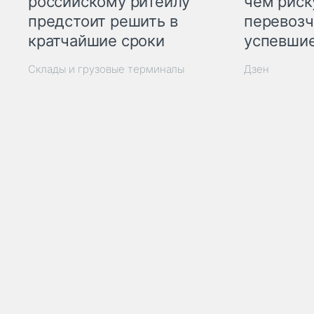
российскому ритейлу
чем рис
предстоит решить в
перевозч
кратчайшие сроки
успевшие
Склады и грузовые терминалы
Дзен