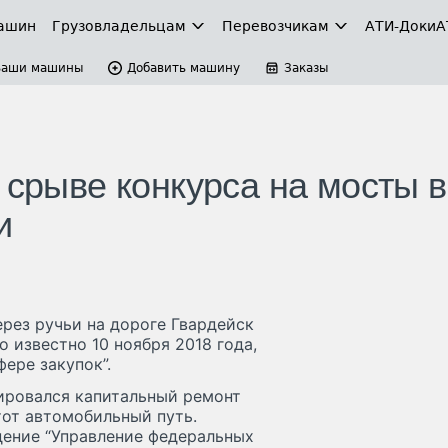
ашин
Грузовладельцам
Перевозчикам
АТИ-Доки
А
Ваши машины
Добавить машину
Заказы
 срыве конкурса на мосты в
и
ерез ручьи на дороге Гвардейск
о известно 10 ноября 2018 года,
ере закупок”.
нировался капитальный ремонт
тот автомобильный путь.
дение “Управление федеральных