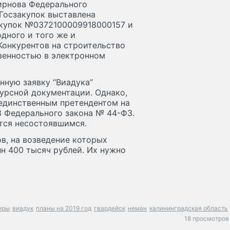
мирнова Федерального
 Госзакупок выставлена
акупок №0372100009918000157 и
дного и того же и
 Конкурентов на строительство
твенностью в электронном
нную заявку “Виадука”
урсной документации. Однако,
 единственным претендентом на
3 Федерального закона № 44-ФЗ.
ется несостоявшимся.
в, на возведение которых
лн 400 тысяч рублей. Их нужно
еры
виадук
планы на 2019 год
гвардейск
неман
калининградская область
18 просмотров