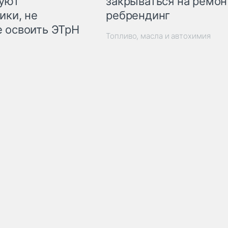
закрываться на ремон
куют
ребрендинг
ики, не
 освоить ЭТрН
Топливо, масла и автохимия