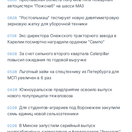
автоцистерн "Пожснаб" на шасси МАЗ
"Ростсельмаш" тестирует новую девятиметровую
08.08
зерновую жатку для уборочной техники
Экс-директора Онежского тракторного завода в
07.08
Карелии посмертно наградили орденом "Сампо"
За счет сильного второго квартала Caterpillar
06.08
повысил ожидания по годовой выручке
Льготный заём на спецтехнику из Петербурга для
05.08
МСП увеличен в 6 раз
Южноуральское предприятие освоило выпуск
04.08
нового полуприцепа-тяжеловоза
Для студентов-аграриев под Воронежем закупили
02.08
семь единиц новой сельхозтехники
В Минске запустили серийный выпуск
02.08
малогабаритных харвестеров и форвардеров "Амкодор"