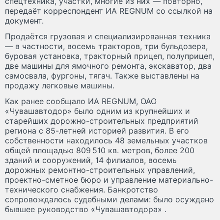
спецтехника, участки, многие из них — повторно,
передаёт корреспондент ИА REGNUM со ссылкой на
документ.
Продаётся грузовая и специализированная техника
— в частности, восемь тракторов, три бульдозера,
буровая установка, тракторный прицеп, полуприцеп,
две машины для ямочного ремонта, экскаватор, два
самосвала, фургоны, тягач. Также выставлены на
продажу легковые машины.
Как ранее сообщало ИА REGNUM, ОАО
«Чувашавтодор» было одним из крупнейших и
старейших дорожно-строительных предприятий
региона с 85-летней историей развития. В его
собственности находилось 48 земельных участков
общей площадью 809 510 кв. метров, более 200
зданий и сооружений, 14 филиалов, восемь
дорожных ремонтно-строительных управлений,
проектно-сметное бюро и управление материально-
технического снабжения. Банкротство
сопровождалось судебными делами: было осуждено
бывшее руководство «Чувашавтодора» .