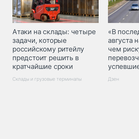
Атаки на склады: четыре
«В посл
задачи, которые
августа н
российскому ритейлу
чем рис
предстоит решить в
перевозч
кратчайшие сроки
успевшие
Склады и грузовые терминалы
Дзен