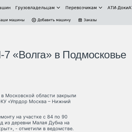
ашин
Грузовладельцам
Перевозчикам
АТИ-Доки
А
Ваши машины
Добавить машину
Заказы
М-7 «Волга» в Подмосковье
 в Московской области закрыли
ФКУ «Упрдор Москва – Нижний
монту на участке с 84 по 90
д из деревни Малая Дубна на
рыт», - отметили в ведомстве.