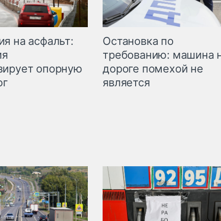
Остановка по
я на асфальт:
требованию: машина 
ия
дороге помехой не
зирует опорную
является
ог