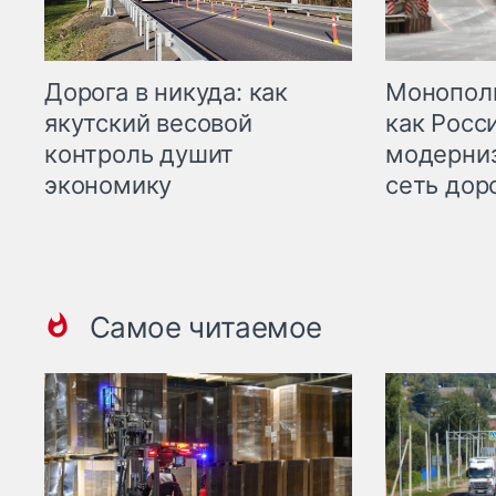
Дорога в никуда: как
Монополи
якутский весовой
как Росс
контроль душит
модерни
экономику
сеть дор
Самое читаемое