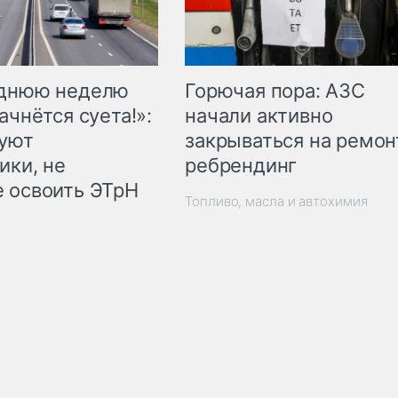
Горючая пора: АЗС
еднюю неделю
начали активно
ачнётся суета!»:
закрываться на ремон
куют
ребрендинг
ики, не
 освоить ЭТрН
Топливо, масла и автохимия