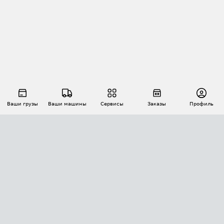
Ваши грузы
Ваши машины
Сервисы
Заказы
Профиль
АВТОМАТИЗАЦИЯ ПЕРЕВОЗОК
Площадки
Заказы
Торги
Тендеры
АТИ-Доки
GPS-мониторинг
АТИ Мессенджер
Цепочки грузов
API ATI.SU
ПОЛЕЗНОЕ