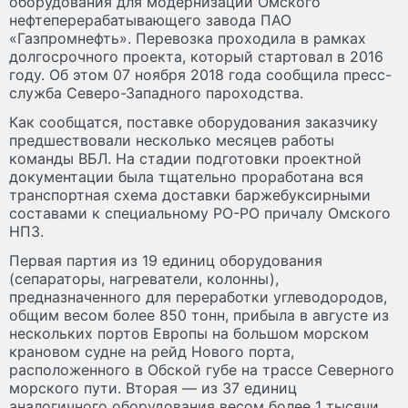
оборудования для модернизации Омского
нефтеперерабатывающего завода ПАО
«Газпромнефть». Перевозка проходила в рамках
долгосрочного проекта, который стартовал в 2016
году. Об этом 07 ноября 2018 года сообщила пресс-
служба Северо-Западного пароходства.
Как сообщатся, поставке оборудования заказчику
предшествовали несколько месяцев работы
команды ВБЛ. На стадии подготовки проектной
документации была тщательно проработана вся
транспортная схема доставки баржебуксирными
составами к специальному РО-РО причалу Омского
НПЗ.
Первая партия из 19 единиц оборудования
(сепараторы, нагреватели, колонны),
предназначенного для переработки углеводородов,
общим весом более 850 тонн, прибыла в августе из
нескольких портов Европы на большом морском
крановом судне на рейд Нового порта,
расположенного в Обской губе на трассе Северного
морского пути. Вторая — из 37 единиц
аналогичного оборудования весом более 1 тысячи