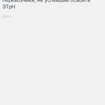
ЭТрН
Дзен