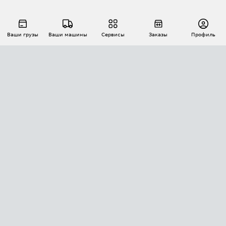
Ваши грузы
Ваши машины
Сервисы
Заказы
Профиль
АВТОМАТИЗАЦИЯ ПЕРЕВОЗОК
Площадки
Заказы
Торги
Тендеры
АТИ-Доки
GPS-мониторинг
АТИ Мессенджер
Цепочки грузов
API ATI.SU
ПОЛЕЗНОЕ
Расчет расстояний
БЕЗОПАСНОСТЬ
Академия ATI.SU
ATI.SU о безопасности
Звезды ATI.SU на вашем сайте
КОНТАКТЫ И ТАРИФЫ
Памятка по проверке контрагентов
Индекс ATI.SU FTL РФ
О системе ATI.SU
Светофор+
Средние ставки
ИНФОРМАЦИЯ