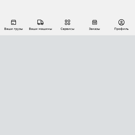
Ваши грузы
Ваши машины
Сервисы
Заказы
Профиль
АВТОМАТИЗАЦИЯ ПЕРЕВОЗОК
Площадки
Заказы
Торги
Тендеры
АТИ-Доки
GPS-мониторинг
АТИ Мессенджер
Цепочки грузов
API ATI.SU
ПОЛЕЗНОЕ
Расчет расстояний
БЕЗОПАСНОСТЬ
Академия ATI.SU
ATI.SU о безопасности
Звезды ATI.SU на вашем сайте
КОНТАКТЫ И ТАРИФЫ
Памятка по проверке контрагентов
Индекс ATI.SU FTL РФ