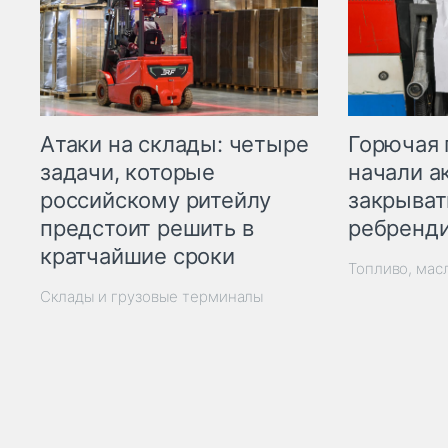
Горючая 
Атаки на склады: четыре
начали а
задачи, которые
закрыват
российскому ритейлу
ребренд
предстоит решить в
кратчайшие сроки
Топливо, мас
Склады и грузовые терминалы