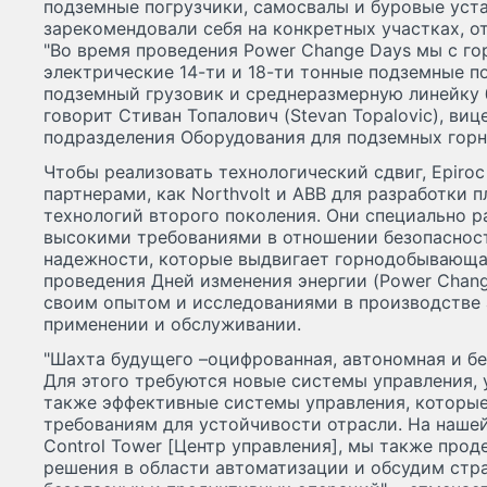
подземные погрузчики, самосвалы и буровые уста
зарекомендовали себя на конкретных участках, о
"Во время проведения Power Change Days мы с г
электрические 14-ти и 18-ти тонные подземные п
подземный грузовик и среднеразмерную линейку б
говорит Стиван Топалович (Stevan Topalovic), ви
подразделения Оборудования для подземных горны
Чтобы реализовать технологический сдвиг, Epiro
партнерами, как Northvolt и ABB для разработки
технологий второго поколения. Они специально р
высокими требованиями в отношении безопасност
надежности, которые выдвигает горнодобывающа
проведения Дней изменения энергии (Power Chang
своим опытом и исследованиями в производстве 
применении и обслуживании.
"Шахта будущего –оцифрованная, автономная и бе
Для этого требуются новые системы управления, 
также эффективные системы управления, которы
требованиям для устойчивости отрасли. На наше
Control Tower [Центр управления], мы также про
решения в области автоматизации и обсудим стр