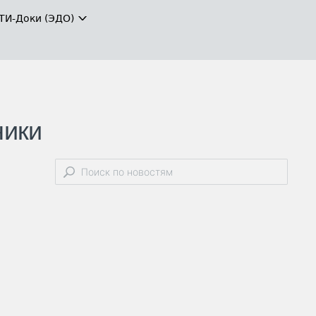
ТИ-Доки (ЭДО)
ники