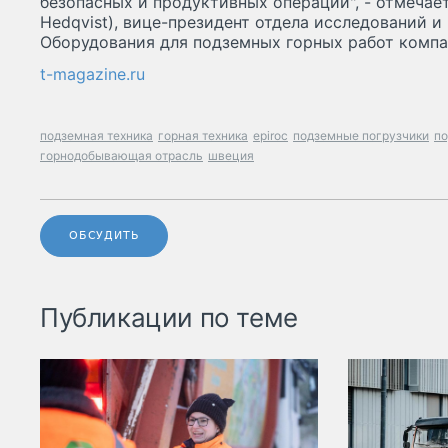
безопасных и продуктивных операций", - отмечае
Hedqvist), вице-президент отдела исследований и
Оборудования для подземных горных работ компан
t-magazine.ru
подземная техника
горная техника
epiroc
подземные погрузчики
п
горнодобывающая отрасль
швеция
ОБСУДИТЬ
Публикации по теме