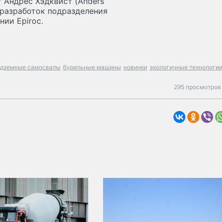
т Андрес Хэдквист (Anders
 разработок подразделения
ии Epiroc.
одземные самосвалы
бурильные машины
новинки
экологичные технологи
295 просмотров 