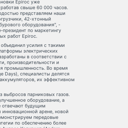
новки Epiroc уже
тработав свыше 60 000 часов.
ордостью представляем наши
огрузчики, 42-хтонный
урового оборудования", -
це-президент по маркетингу
х работ Epiroc.
c объединил усилия с такими
 платформы электрических
азработаны в соответствии с
и, производительности и
я промышленность. Во время
e Days), специалисты делятся
аккумуляторов, их эффективном
з выбросов парниковых газов.
улучшенное оборудование, а
е отвечают будущим
й инновационной арене, новой
демонстрируем передовые
атегии по обеспечению более