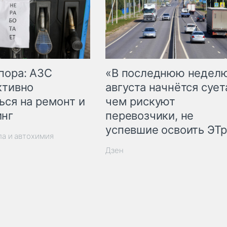
пора: АЗС
«В последнюю недел
ктивно
августа начнётся суета
ься на ремонт и
чем рискуют
инг
перевозчики, не
успевшие освоить ЭТ
ла и автохимия
Дзен