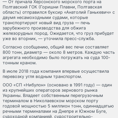
— От причала Херсонского морского порта на
Полтавский ГОК (Горишни Плавни, Полтавская
область) отправился буксир «Анатолий Ганькевич» с
двумя несамоходными судами, которые
транспортируют новый вид груза — печь
зарубежного производства для обжига
железорудных пород. Ожидается, что груз прибудет
уже во вторник, — уточнила пресс-служба.
Согласно сообщению, общий вес печи составляет
800 тонн, диаметр — около 8 метров. Каждую часть
агрегата необходимо было погружать на суда 100-
тонным краном.
В июле 2018 года компания впервые осуществила
перевозку угля водным транспортом.
ООО «СП «Нибулон» (основано в 1991 году) — один
из крупнейших операторов зернового рынка
Украины. Владеет собственным перегрузочным
терминалом в Николаевском морском порту
годовой мощностью 5 миллион тонн, одиннадцатью
речными терминалами на Днепре и Южном Буге,
судоходной компанией, судостроительно-