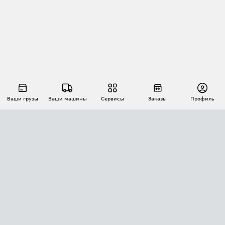
Ваши грузы
Ваши машины
Сервисы
Заказы
Профиль
АВТОМАТИЗАЦИЯ ПЕРЕВОЗОК
Площадки
Заказы
Торги
Тендеры
АТИ-Доки
GPS-мониторинг
АТИ Мессенджер
Цепочки грузов
API ATI.SU
ПОЛЕЗНОЕ