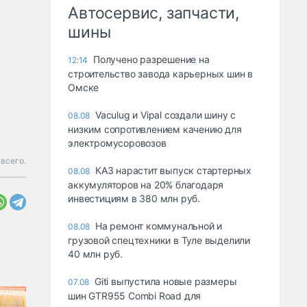
Автосервис, запчасти,
шины
Получено разрешение на
12:14
строительство завода карьерных шин в
Омске
Vaculug и Vipal создали шину с
08.08
низким сопротивлением качению для
электромусоровозов
всего.
КАЗ нарастит выпуск стартерных
08.08
аккумуляторов на 20% благодаря
инвестициям в 380 млн руб.
На ремонт коммунальной и
08.08
грузовой спецтехники в Туле выделили
40 млн руб.
Giti выпустила новые размеры
07.08
шин GTR955 Combi Road для