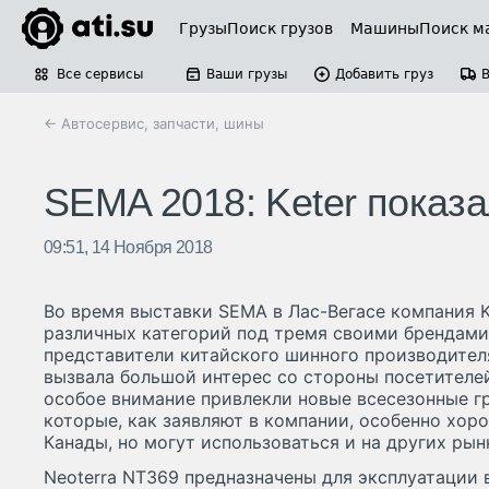
Грузы
Поиск грузов
Машины
Поиск м
Все сервисы
Ваши грузы
Добавить груз
← Автосервис, запчасти, шины
SEMA 2018: Keter показ
09:51, 14 Ноября 2018
Во время выставки SEMA в Лас-Вегасе компания 
различных категорий под тремя своими брендами – K
представители китайского шинного производителя
вызвала большой интерес со стороны посетителей
особое внимание привлекли новые всесезонные г
которые, как заявляют в компании, особенно хо
Канады, но могут использоваться и на других рын
Neoterra NT369 предназначены для эксплуатации 