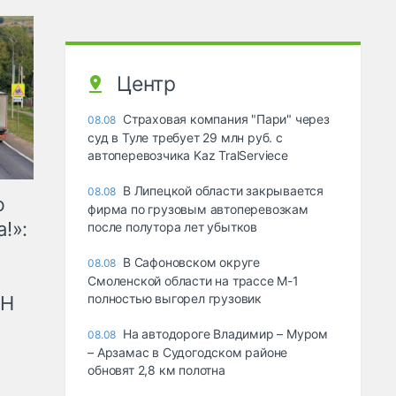
Центр
Страховая компания "Пари" через
08.08
суд в Туле требует 29 млн руб. с
автоперевозчика Kaz TralServiece
В Липецкой области закрывается
08.08
ю
фирма по грузовым автоперевозкам
!»:
после полутора лет убытков
В Сафоновском округе
08.08
Смоленской области на трассе М-1
полностью выгорел грузовик
рН
На автодороге Владимир – Муром
08.08
– Арзамас в Судогодском районе
обновят 2,8 км полотна