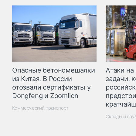
Опасные бетономешалки
Атаки на
из Китая. В России
задачи, 
отозвали сертификаты у
российск
Dongfeng и Zoomlion
предстои
кратчайш
Коммерческий транспорт
Склады и гру