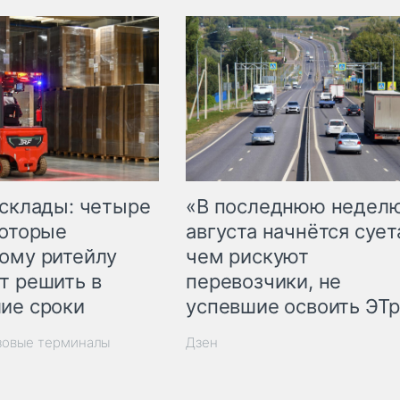
 склады: четыре
«В последнюю недел
которые
августа начнётся суета
ому ритейлу
чем рискуют
т решить в
перевозчики, не
ие сроки
успевшие освоить ЭТ
зовые терминалы
Дзен