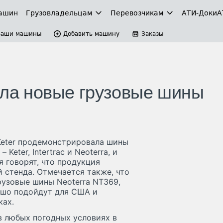
ашин
Грузовладельцам
Перевозчикам
АТИ-Доки
А
Ваши машины
Добавить машину
Заказы
ала новые грузовые шины
Keter продемонстрировала шины
eter, Intertrac и Neoterra, и
 говорят, что продукция
 стенда. Отмечается также, что
рузовые шины Neoterra NT369,
рошо подойдут для США и
ках.
в любых погодных условиях в