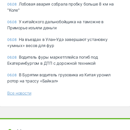
Лобовая авария собрала пробку больше 8 км на
06.08
"Коле"
У китайского дальнобойщика на таможне в
06.08
Приморье изъяли деньги
Ha въeздax в Улaн-Удэ зaвepшaют ycтaнoвкy
06.08
«yмныx» вecoв для фyp
Водитель фуры маркетплейса погиб под
06.08
Екатеринбургом в ДТП с дорожной техникой
В Бурятии водитель грузовика из Китая уронил
06.08
ротор на трассу «Байкал»
Все новости