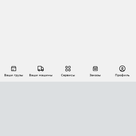
Ваши грузы
Ваши машины
Сервисы
Заказы
Профиль
АВТОМАТИЗАЦИЯ ПЕРЕВОЗОК
Площадки
Заказы
Торги
Тендеры
АТИ-Доки
GPS-мониторинг
АТИ Мессенджер
Цепочки грузов
API ATI.SU