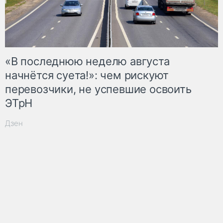
«В последнюю неделю августа
начнётся суета!»: чем рискуют
перевозчики, не успевшие освоить
ЭТрН
Дзен