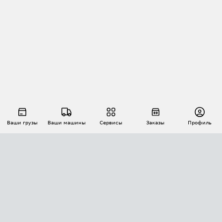
Ваши грузы
Ваши машины
Сервисы
Заказы
Профиль
АВТОМАТИЗАЦИЯ ПЕРЕВОЗОК
Площадки
Заказы
Торги
Тендеры
АТИ-Доки
GPS-мониторинг
АТИ Мессенджер
Цепочки грузов
API ATI.SU