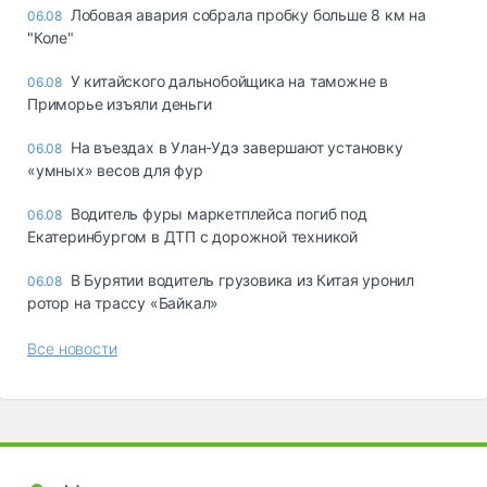
Лобовая авария собрала пробку больше 8 км на
06.08
"Коле"
У китайского дальнобойщика на таможне в
06.08
Приморье изъяли деньги
Ha въeздax в Улaн-Удэ зaвepшaют ycтaнoвкy
06.08
«yмныx» вecoв для фyp
Водитель фуры маркетплейса погиб под
06.08
Екатеринбургом в ДТП с дорожной техникой
В Бурятии водитель грузовика из Китая уронил
06.08
ротор на трассу «Байкал»
Все новости