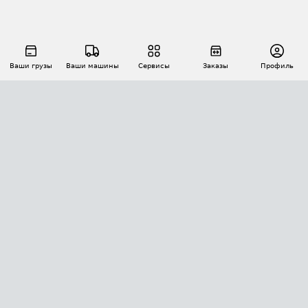
Ваши грузы
Ваши машины
Сервисы
Заказы
Профиль
АВТОМАТИЗАЦИЯ ПЕРЕВОЗОК
Площадки
Заказы
Торги
Тендеры
АТИ-Доки
GPS-мониторинг
АТИ Мессенджер
Цепочки грузов
API ATI.SU
ПОЛЕЗНОЕ
Расчет расстояний
БЕЗОПАСНОСТЬ
Академия ATI.SU
ATI.SU о безопасности
Звезды ATI.SU на вашем сайте
КОНТАКТЫ И ТАРИФЫ
Памятка по проверке контрагентов
Индекс ATI.SU FTL РФ