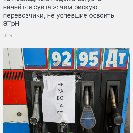
начнётся суета!»: чем рискуют
перевозчики, не успевшие освоить
ЭТрН
Дзен