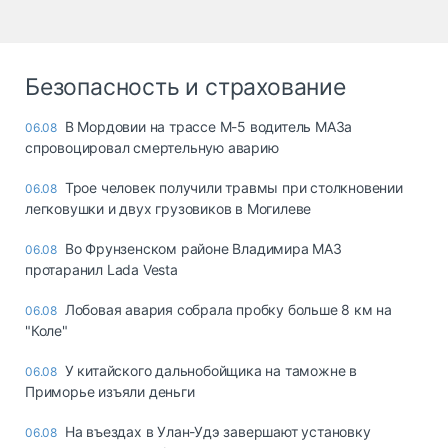
Безопасность и страхование
В Мордовии на трассе М-5 водитель МАЗа
06.08
спровоцировал смертельную аварию
Трое человек получили травмы при столкновении
06.08
легковушки и двух грузовиков в Могилеве
Во Фрунзенском районе Владимира МАЗ
06.08
протаранил Lada Vesta
Лобовая авария собрала пробку больше 8 км на
06.08
"Коле"
У китайского дальнобойщика на таможне в
06.08
Приморье изъяли деньги
Ha въeздax в Улaн-Удэ зaвepшaют ycтaнoвкy
06.08