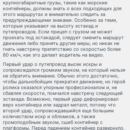
крупногабаритные грузы, такие как морские
контейнеры, должны знать о всех подходящих для
этого маршрутах и внимательно следить за
предупреждающими знаками. Особенно за теми,
которые указывают на высоту эстакад и
путепроводов. Если прицеп с грузом не может
проехать под эстакадой, следует сменить маршрут
движения либо принять другие меры, но никак не
гнать навстречу препятствию со скоростью более
80 км/ч, как это делает водитель на видео.
Первый удар о путепровод высек искры и
сопровождался громким звуком, на который нельзя
не обратить внимание. Обычно этого достаточно,
чтобы дальнобойщик прекратил движение, но герой
ролика оказался упорным профессионалом и, не
сбавляя скорости, помчался навстречу следующей
эстакаде. Возможно, первый удар деформировал
верх контейнера или задрал металл, потому что
второй удар, сопровождавшийся еще большим
количеством искр и обломков, а также
громоподобным звуком, сшиб контейнер с
платформы. Перед падением контейнер развернуло,