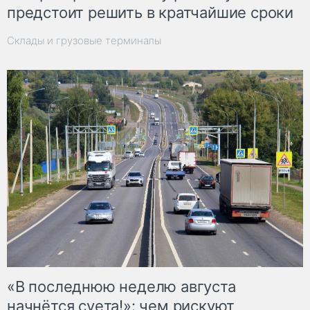
предстоит решить в кратчайшие сроки
Склады и грузовые терминалы
«В последнюю неделю августа
начнётся суета!»: чем рискуют