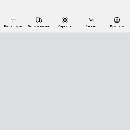
Ваши грузы
Ваши машины
Сервисы
Заказы
Профиль
АВТОМАТИЗАЦИЯ ПЕРЕВОЗОК
Площадки
Заказы
Торги
Тендеры
АТИ-Доки
GPS-мониторинг
АТИ Мессенджер
Цепочки грузов
API ATI.SU
ПОЛЕЗНОЕ
Расчет расстояний
БЕЗОПАСНОСТЬ
Академия ATI.SU
ATI.SU о безопасности
Звезды ATI.SU на вашем сайте
КОНТАКТЫ И ТАРИФЫ
Памятка по проверке контрагентов
Индекс ATI.SU FTL РФ