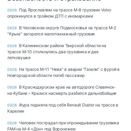
Под Ярославлем на трассе М-8 грузовик Volvo
09.08
опрокинулся в тройном ДТП с иномарками
В Чеховском округе Подмосковья на трассе М-2
09.08
"Крым" загорелся малотоннажный грузовик
В Калининском районе Тверской области на
09.08
трассе М-10 столкнулись два грузовика и две
легковушки
На трассе М-11 "Нева" в аварии "Газели" с фурой в
09.08
Новгородской области погиб пассажир
В Краснодарском крае на автодороге Славянск-
09.08
на-Кубани – Крымск насмерть разбился дальнобойщик
Фура подмяла под себя Renault Duster на трассе в
09.08
Карелии
Человек пострадал при опрокидывании грузовика
09.08
FAM на М-4 «Дон» под Воронежем