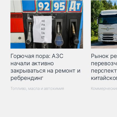
Горючая пора: АЗС
Рынок ре
начали активно
перевозч
закрываться на ремонт и
перспект
ребрендинг
китайско
Топливо, масла и автохимия
Коммерчески