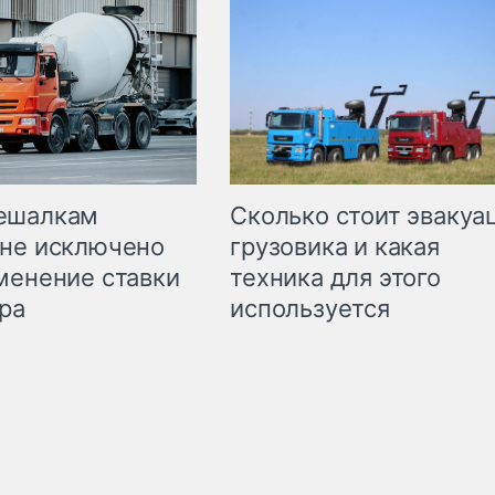
Сколько стоит эвакуа
ешалкам
грузовика и какая
не исключено
техника для этого
менение ставки
используется
ра