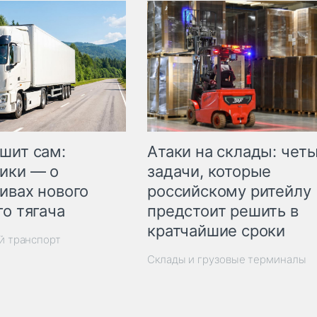
шит сам:
Атаки на склады: чет
ики — о
задачи, которые
ивах нового
российскому ритейлу
го тягача
предстоит решить в
кратчайшие сроки
й транспорт
Склады и грузовые терминалы