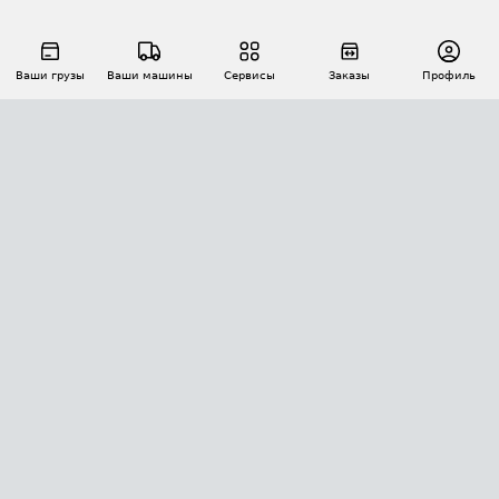
Ваши грузы
Ваши машины
Сервисы
Заказы
Профиль
АВТОМАТИЗАЦИЯ ПЕРЕВОЗОК
Площадки
Заказы
Торги
Тендеры
АТИ-Доки
GPS-мониторинг
АТИ Мессенджер
Цепочки грузов
API ATI.SU
ПОЛЕЗНОЕ
Расчет расстояний
БЕЗОПАСНОСТЬ
Академия ATI.SU
ATI.SU о безопасности
Звезды ATI.SU на вашем сайте
КОНТАКТЫ И ТАРИФЫ
Памятка по проверке контрагентов
Индекс ATI.SU FTL РФ
О системе ATI.SU
Светофор+
Средние ставки
ИНФОРМАЦИЯ