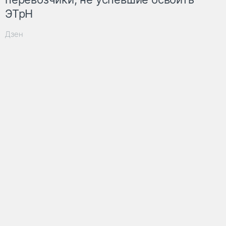
ЭТрН
Дзен