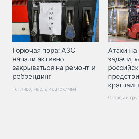
Горючая пора: АЗС
Атаки на
начали активно
задачи, 
закрываться на ремонт и
российск
ребрендинг
предстои
кратчайш
Топливо, масла и автохимия
Склады и гру