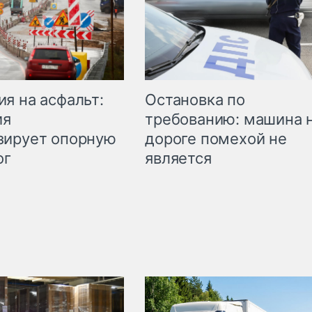
Остановка по
я на асфальт:
требованию: машина 
ия
дороге помехой не
зирует опорную
является
ог