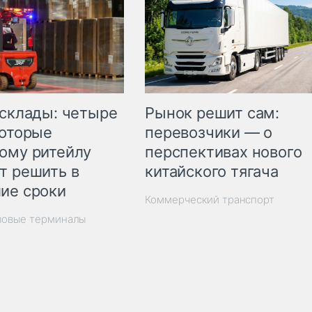
Рынок решит сам:
 склады: четыре
перевозчики — о
которые
перспективах нового
ому ритейлу
китайского тягача
т решить в
ие сроки
Коммерческий транспорт
зовые терминалы