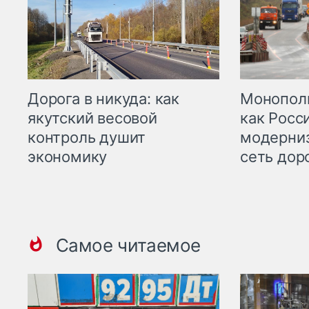
Дорога в никуда: как
Монополи
якутский весовой
как Росс
контроль душит
модерни
экономику
сеть дор
Самое читаемое