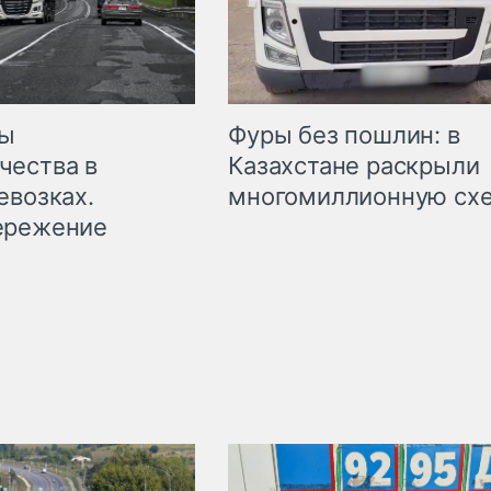
мы
Фуры без пошлин: в
чества в
Казахстане раскрыли
евозках.
многомиллионную сх
ережение