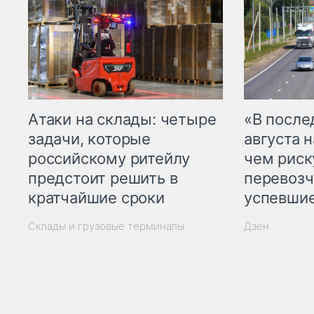
Атаки на склады: четыре
«В посл
задачи, которые
августа н
российскому ритейлу
чем рис
предстоит решить в
перевозч
кратчайшие сроки
успевшие
Склады и грузовые терминалы
Дзен