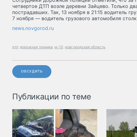
Сотрудники дорожной полиции отметили, что за 
четвертое ДТП возле деревни Зайцево. Только дв
пострадавших. Так, 13 ноября в 21:15 водитель гр
7 ноября — водитель грузового автомобиля столк
news.novgorod.ru
дтп
дорожная техника
м-10
новгородская область
ОБСУДИТЬ
Публикации по теме