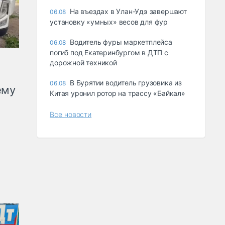
Ha въeздax в Улaн-Удэ зaвepшaют
06.08
ycтaнoвкy «yмныx» вecoв для фyp
Водитель фуры маркетплейса
06.08
погиб под Екатеринбургом в ДТП с
дорожной техникой
В Бурятии водитель грузовика из
06.08
ему
Китая уронил ротор на трассу «Байкал»
Все новости