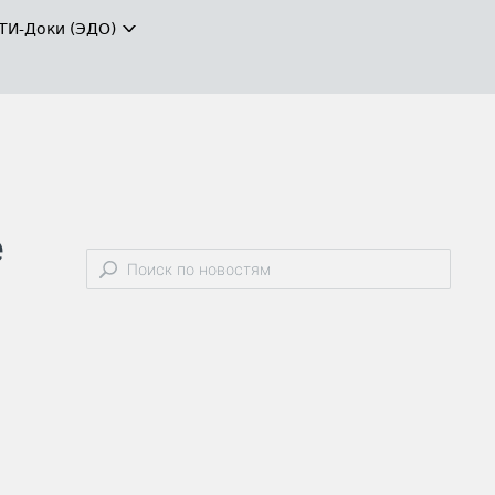
ТИ-Доки (ЭДО)
е