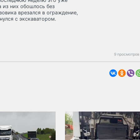
последнюю неделю это уже
а из них обошлось без
узовика врезался в ограждение,
нулся с экскаватором.
9 просмотров