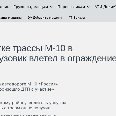
ашин
Грузовладельцам
Перевозчикам
АТИ-Доки
А
Ваши машины
Добавить машину
Заказы
ке трассы М-10 в
узовик влетел в ограждени
на автодороге М-10 «Россия»
произошло ДТП с участием
ому району, водитель уснул за
ных травм он не получил.