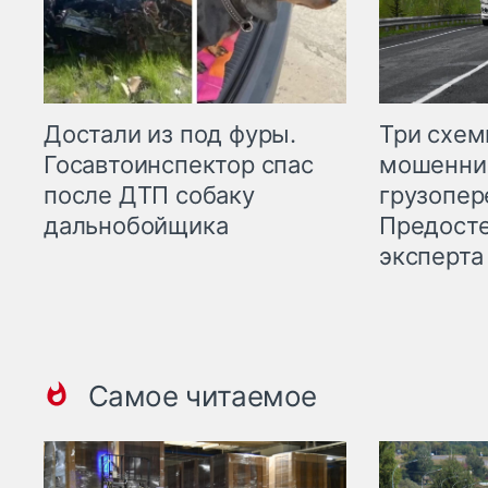
Три схе
Достали из под фуры.
мошенни
Госавтоинспектор спас
грузопер
после ДТП собаку
Предост
дальнобойщика
эксперта
Самое читаемое