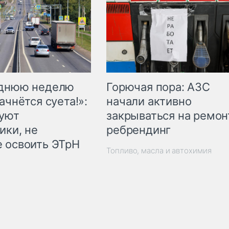
Горючая пора: АЗС
еднюю неделю
начали активно
ачнётся суета!»:
закрываться на ремон
куют
ребрендинг
ики, не
 освоить ЭТрН
Топливо, масла и автохимия