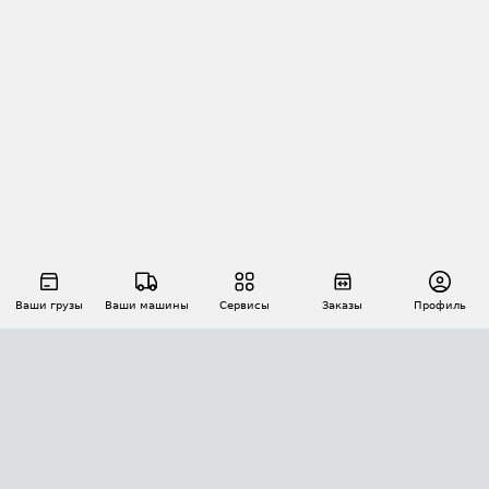
Ваши грузы
Ваши машины
Сервисы
Заказы
Профиль
АВТОМАТИЗАЦИЯ ПЕРЕВОЗОК
Площадки
Заказы
Торги
Тендеры
АТИ-Доки