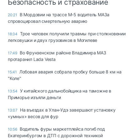
Безопасность и страхование
В Мордовии на трассе М-5 водитель МАЗа
20:21
спровоцировал смертельную аварию
Трое человек получили травмы при столкновении
18:34
легковушки и двух грузовиков в Могилеве
Во Фрунзенском районе Владимира МАЗ
17:49
протаранил Lada Vesta
Лобовая авария собрала пробку больше 8 км на
15:41
"Коле"
У китайского дальнобойщика на таможне в
13:54
Приморье изъяли деньги
Ha въeздax в Улaн-Удэ зaвepшaют ycтaнoвкy
13:07
«yмныx» вecoв для фyp
Водитель фуры маркетплейса погиб под
10:56
Екатеринбургом в ДТП с дорожной техникой