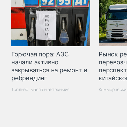
Горючая пора: АЗС
Рынок ре
начали активно
перевозч
закрываться на ремонт и
перспект
ребрендинг
китайско
Топливо, масла и автохимия
Коммерчески