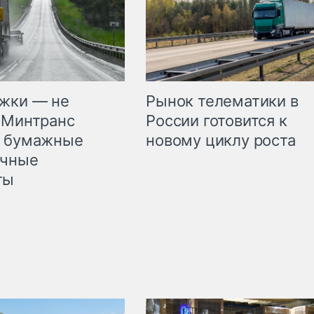
жки — не
Рынок телематики в
 Минтранс
России готовится к
л бумажные
новому циклу роста
очные
ты