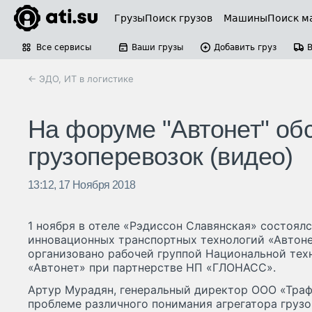
Грузы
Поиск грузов
Машины
Поиск м
Все сервисы
Ваши грузы
Добавить груз
← ЭДО, ИТ в логистике
На форуме "Автонет" об
грузоперевозок (видео)
13:12, 17 Ноября 2018
1 ноября в отеле «Рэдиссон Славянская» состоя
инновационных транспортных технологий «Автон
организовано рабочей группой Национальной тех
«Автонет» при партнерстве НП «ГЛОНАСС».
Артур Мурадян, генеральный директор ООО «Траф
проблеме различного понимания агрегатора груз