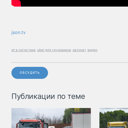
json.tv
ит в логистике
uber для грузовиков
автонет
видео
ОБСУДИТЬ
Публикации по теме