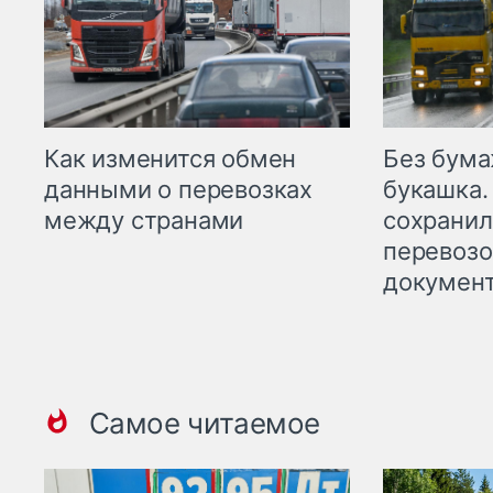
Как изменится обмен
Без бума
данными о перевозках
букашка.
между странами
сохрани
перевоз
докумен
Самое читаемое