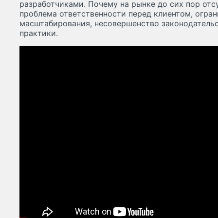
разработчиками. Почему на рынке до сих пор отсу
проблема ответственности перед клиентом, огра
масштабирования, несовершенство законодательс
практики.