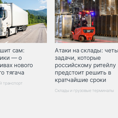
шит сам:
Атаки на склады: чет
ики — о
задачи, которые
ивах нового
российскому ритейлу
го тягача
предстоит решить в
кратчайшие сроки
й транспорт
Склады и грузовые терминалы