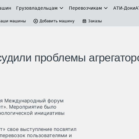
ашин
Грузовладельцам
Перевозчикам
АТИ-Доки
А
Ваши машины
Добавить машину
Заказы
судили проблемы агрегатор
лся Международный форум
ет». Мероприятие было
нологической инициативы
т» свое выступление посвятил
оперевозок пользователями и