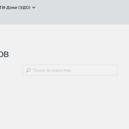
ТИ-Доки (ЭДО)
ов