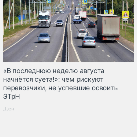
«В последнюю неделю августа
начнётся суета!»: чем рискуют
перевозчики, не успевшие освоить
ЭТрН
Дзен