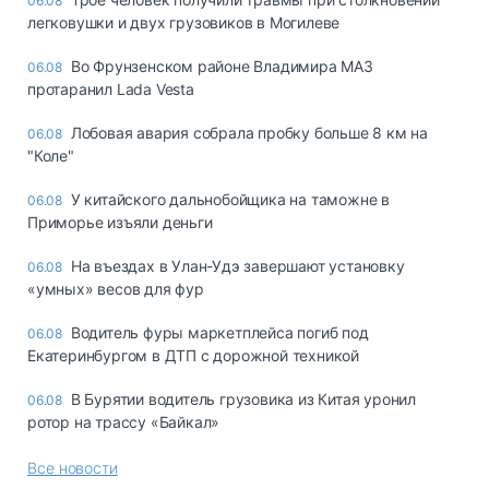
06.08
легковушки и двух грузовиков в Могилеве
Во Фрунзенском районе Владимира МАЗ
06.08
протаранил Lada Vesta
Лобовая авария собрала пробку больше 8 км на
06.08
"Коле"
У китайского дальнобойщика на таможне в
06.08
Приморье изъяли деньги
Ha въeздax в Улaн-Удэ зaвepшaют ycтaнoвкy
06.08
«yмныx» вecoв для фyp
Водитель фуры маркетплейса погиб под
06.08
Екатеринбургом в ДТП с дорожной техникой
В Бурятии водитель грузовика из Китая уронил
06.08
ротор на трассу «Байкал»
Все новости