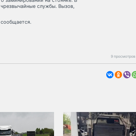
 о заминировании на стоянке. В
е чрезвычайные службы. Вызов,
 сообщается.
9 просмотров