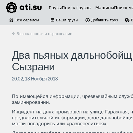
Грузы
Поиск грузов
Машины
Поиск м
Все сервисы
Ваши грузы
Добавить груз
← Безопасность и страхование
Два пьяных дальнобойщи
Сызрани
20:02, 18 Ноября 2018
По имеющейся информации, чрезвычайным служб
заминировании.
Инцидент на днях произошёл на улице Гаражная, н
предварительной информации, двое дальнобойщи
могли повздорить или «развеселиться».