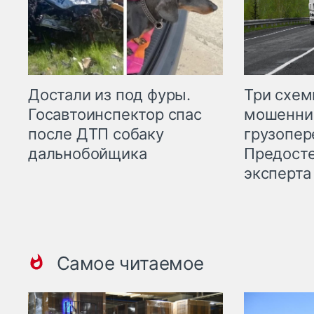
Три схе
Достали из под фуры.
мошенни
Госавтоинспектор спас
грузопер
после ДТП собаку
Предост
дальнобойщика
эксперта
Самое читаемое