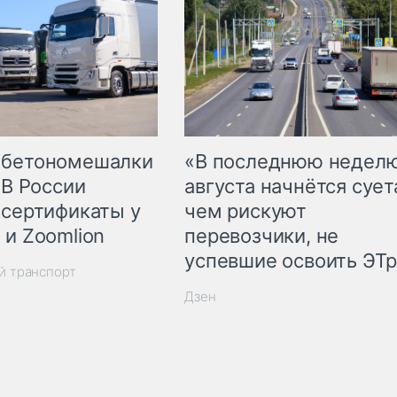
 бетономешалки
«В последнюю недел
 В России
августа начнётся суета
 сертификаты у
чем рискуют
 и Zoomlion
перевозчики, не
успевшие освоить ЭТ
й транспорт
Дзен