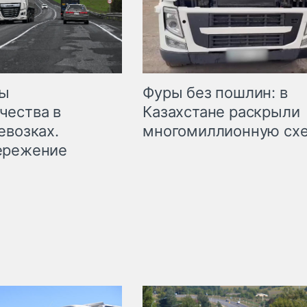
мы
Фуры без пошлин: в
чества в
Казахстане раскрыли
евозках.
многомиллионную сх
ережение