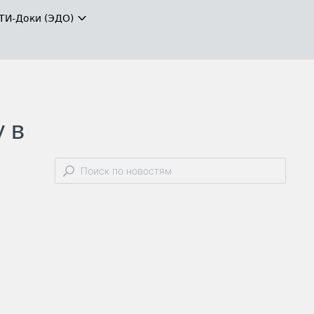
ТИ-Доки (ЭДО)
 в