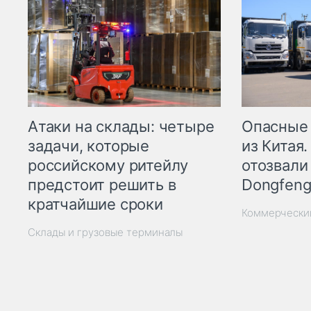
Опасные
Атаки на склады: четыре
из Китая.
задачи, которые
отозвали
российскому ритейлу
Dongfeng
предстоит решить в
кратчайшие сроки
Коммерчески
Склады и грузовые терминалы