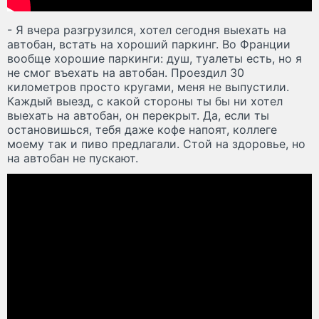
- Я вчера разгрузился, хотел сегодня выехать на
автобан, встать на хороший паркинг. Во Франции
вообще хорошие паркинги: душ, туалеты есть, но я
не смог въехать на автобан. Проездил 30
километров просто кругами, меня не выпустили.
Каждый выезд, с какой стороны ты бы ни хотел
выехать на автобан, он перекрыт. Да, если ты
остановишься, тебя даже кофе напоят, коллеге
моему так и пиво предлагали. Стой на здоровье, но
на автобан не пускают.