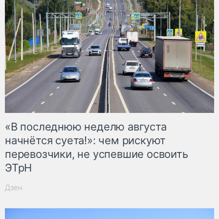
«В последнюю неделю августа
начнётся суета!»: чем рискуют
перевозчики, не успевшие освоить
ЭТрН
Дзен