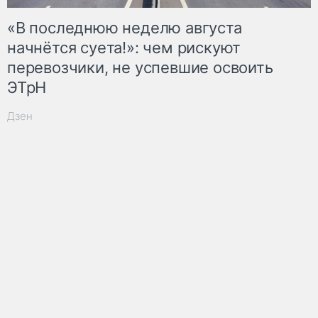
«В последнюю неделю августа
начнётся суета!»: чем рискуют
перевозчики, не успевшие освоить
ЭТрН
Дзен