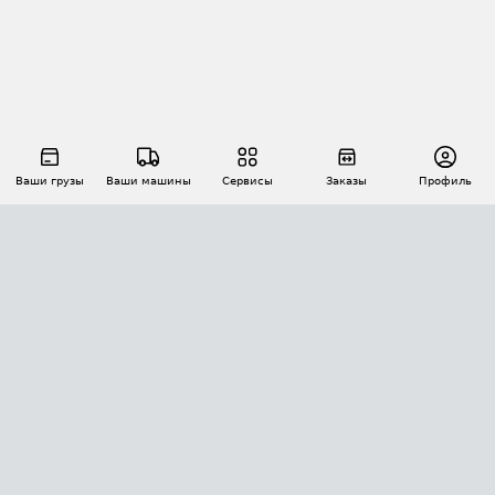
Ваши грузы
Ваши машины
Сервисы
Заказы
Профиль
АВТОМАТИЗАЦИЯ ПЕРЕВОЗОК
Площадки
Заказы
Торги
Тендеры
АТИ-Доки
GPS-мониторинг
АТИ Мессенджер
Цепочки грузов
API ATI.SU
ПОЛЕЗНОЕ
Расчет расстояний
БЕЗОПАСНОСТЬ