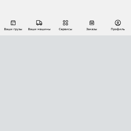
Ваши грузы
Ваши машины
Сервисы
Заказы
Профиль
АВТОМАТИЗАЦИЯ ПЕРЕВОЗОК
Площадки
Заказы
Торги
Тендеры
АТИ-Доки
GPS-мониторинг
АТИ Мессенджер
Цепочки грузов
API ATI.SU
ПОЛЕЗНОЕ
Расчет расстояний
БЕЗОПАСНОСТЬ
Академия ATI.SU
ATI.SU о безопасности
Звезды ATI.SU на вашем сайте
КОНТАКТЫ И ТАРИФЫ
Памятка по проверке контрагентов