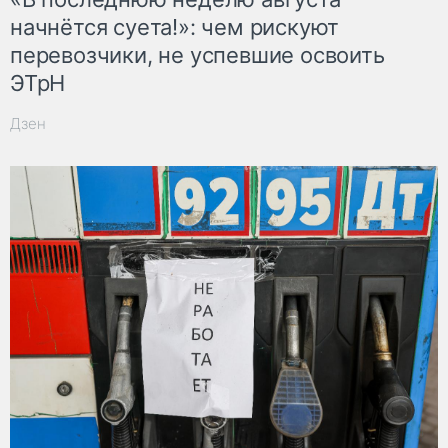
начнётся суета!»: чем рискуют
перевозчики, не успевшие освоить
ЭТрН
Дзен